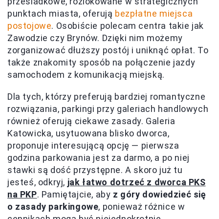
przesiadkowe, rozlokowane w strategicznych
punktach miasta, oferują
bezpłatne miejsca
postojowe
. Osobiście polecam centra takie jak
Zawodzie czy Brynów. Dzięki nim możemy
zorganizować dłuższy postój i uniknąć opłat. To
także znakomity sposób na połączenie jazdy
samochodem z komunikacją miejską.
Dla tych, którzy preferują bardziej romantyczne
rozwiązania, parkingi przy galeriach handlowych
również oferują ciekawe zasady. Galeria
Katowicka, usytuowana blisko dworca,
proponuje interesującą opcję — pierwsza
godzina parkowania jest za darmo, a po niej
stawki są dość przystępne. A skoro już tu
jesteś, odkryj,
jak łatwo dotrzeć z dworca PKS
na PKP
. Pamiętajcie, aby
z góry dowiedzieć się
o zasady parkingowe
, ponieważ różnice w
cennikach mogą być niejednokrotnie