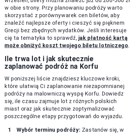
wrzesień, bilety można znaleźć już od 200-300 zł
w obie strony. Przy planowaniu podróży warto
skorzystać z porównywarek cen biletów, aby
znaleźć najlepsze oferty i cieszyć się pięknem
Grecji bez zbędnych wydatków. Jeśli interesuje
cię ta tematyka to sprawdź,
jak płatność kartą
może obniżyć koszt twojego biletu lotniczego
.
Ile trwa lot i jak skutecznie
zaplanować podróż na Korfu
W poniższej liście znajdziesz kluczowe kroki,
które ułatwią Ci zaplanowanie niezapomnianej
podróży na malowniczą wyspę Korfu. Dowiedz
się, ile czasu zajmuje lot z różnych polskich
miast oraz jak skutecznie zoptymalizować
poszczególne etapy przygotowań do wyjazdu.
Wybór terminu podróży:
Zastanów się, w