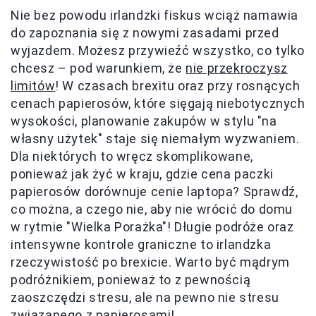
Nie bez powodu irlandzki fiskus wciąż namawia
do zapoznania się z nowymi zasadami przed
wyjazdem. Możesz przywieźć wszystko, co tylko
chcesz – pod warunkiem, że
nie przekroczysz
limitów
! W czasach brexitu oraz przy rosnących
cenach papierosów, które sięgają niebotycznych
wysokości, planowanie zakupów w stylu "na
własny użytek" staje się niemałym wyzwaniem.
Dla niektórych to wręcz skomplikowane,
ponieważ jak żyć w kraju, gdzie cena paczki
papierosów dorównuje cenie laptopa? Sprawdź,
co można, a czego nie, aby nie wrócić do domu
w rytmie "Wielka Porażka"! Długie podróże oraz
intensywne kontrole graniczne to irlandzka
rzeczywistość po brexicie. Warto być mądrym
podróżnikiem, ponieważ to z pewnością
zaoszczędzi stresu, ale na pewno nie stresu
związanego z papierosami!