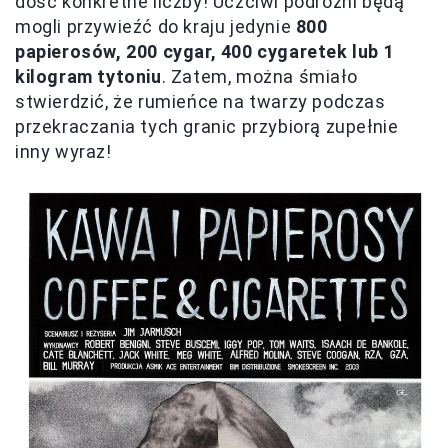
dość konkretne liczby! Uczciwi podróżni będą
mogli przywieźć do kraju jedynie
800
papierosów, 200 cygar, 400 cygaretek lub 1
kilogram tytoniu
. Zatem, można śmiało
stwierdzić, że rumieńce na twarzy podczas
przekraczania tych granic przybiorą zupełnie
inny wyraz!