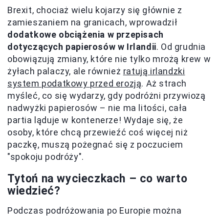
Brexit, chociaż wielu kojarzy się głównie z
zamieszaniem na granicach, wprowadził
dodatkowe obciążenia w przepisach
dotyczących papierosów w Irlandii
. Od grudnia
obowiązują zmiany, które nie tylko mrożą krew w
żyłach palaczy, ale również
ratują irlandzki
system podatkowy przed erozją
. Aż strach
myśleć, co się wydarzy, gdy podróżni przywiozą
nadwyżki papierosów – nie ma litości, cała
partia ląduje w kontenerze! Wydaje się, że
osoby, które chcą przewieźć coś więcej niż
paczkę, muszą pożegnać się z poczuciem
"spokoju podróży".
Tytoń na wycieczkach – co warto
wiedzieć?
Podczas podróżowania po Europie można