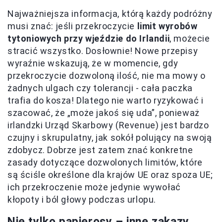
Najważniejsza informacja, którą każdy podróżny
musi znać: jeśli przekroczycie
limit wyrobów
tytoniowych przy wjeździe do Irlandii
, możecie
stracić wszystko. Dosłownie! Nowe przepisy
wyraźnie wskazują, że w momencie, gdy
przekroczycie dozwoloną ilość, nie ma mowy o
żadnych ulgach czy tolerancji - cała paczka
trafia do kosza! Dlatego nie warto ryzykować i
szacować, że „może jakoś się uda”, ponieważ
irlandzki Urząd Skarbowy (Revenue) jest bardzo
czujny i skrupulatny, jak sokół polujący na swoją
zdobycz. Dobrze jest zatem znać konkretne
zasady dotyczące dozwolonych limitów, które
są ściśle określone dla krajów UE oraz spoza UE;
ich przekroczenie może jedynie wywołać
kłopoty i ból głowy podczas urlopu.
Nie tylko papierosy – inne zakazy