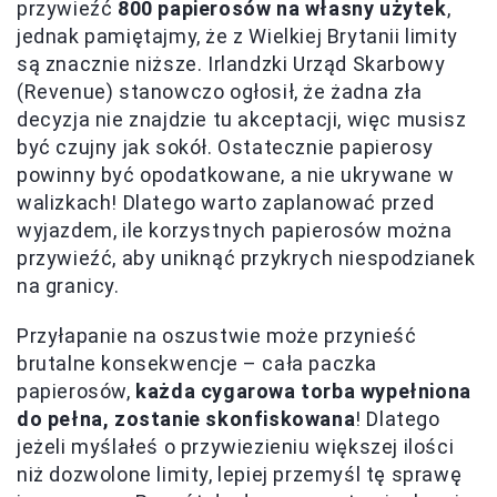
przywieźć
800 papierosów na własny użytek
,
jednak pamiętajmy, że z Wielkiej Brytanii limity
są znacznie niższe. Irlandzki Urząd Skarbowy
(Revenue) stanowczo ogłosił, że żadna zła
decyzja nie znajdzie tu akceptacji, więc musisz
być czujny jak sokół. Ostatecznie papierosy
powinny być opodatkowane, a nie ukrywane w
walizkach! Dlatego warto zaplanować przed
wyjazdem, ile korzystnych papierosów można
przywieźć, aby uniknąć przykrych niespodzianek
na granicy.
Przyłapanie na oszustwie może przynieść
brutalne konsekwencje – cała paczka
papierosów,
każda cygarowa torba wypełniona
do pełna, zostanie skonfiskowana
! Dlatego
jeżeli myślałeś o przywiezieniu większej ilości
niż dozwolone limity, lepiej przemyśl tę sprawę