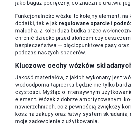
jako bagaż podręczny, co znacznie ułatwia je
Funkcjonalność wózka to kolejny element, na
dodatki, takie jak
regulowane oparcie i podn
malucha. Z kolei duża budka przeciwsłoneczna
chronić dziecko przed słońcem czy deszczem
bezpieczeństwa — pięciopunktowe pasy oraz h
podczas naszych spacerów.
Kluczowe cechy wózków składanych
Jakość materiałów, z jakich wykonany jest wóz
wodoodporna tapicerka będzie nie tylko bardzi
czystości. Myśląc o intensywnym użytkowan
element. Wózek z dobrze amortyzowanymi koła
nawierzchniach, co z pewnością zwiększy kom
kosz na zakupy oraz łatwy system składania,
moje zadowolenie z użytkowania.