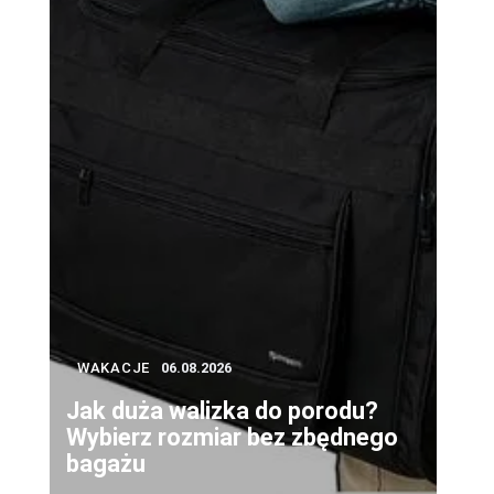
WAKACJE
06.08.2026
Jak duża walizka do porodu?
Wybierz rozmiar bez zbędnego
bagażu