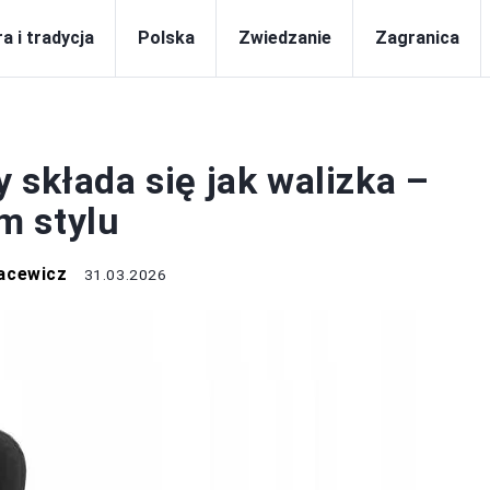
a i tradycja
Polska
Zwiedzanie
Zagranica
WAKACJE
 składa się jak walizka –
m stylu
acewicz
31.03.2026