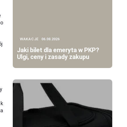
e
go
WAKACJE
06.08.2026
ój
Jaki bilet dla emeryta w PKP?
Ulgi, ceny i zasady zakupu
y
ak
na