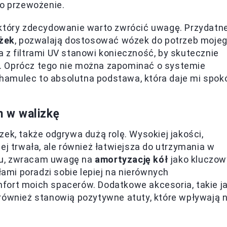
go przewożenie.
 który zdecydowanie warto zwrócić uwagę. Przydatn
óżek
, pozwalają dostosować wózek do potrzeb moje
 z filtrami UV stanowi konieczność, by skutecznie
. Oprócz tego nie można zapominać o systemie
amulec to absolutna podstawa, która daje mi spok
 w walizkę
ek, także odgrywa dużą rolę. Wysokiej jakości,
ej trwała, ale również łatwiejsza do utrzymania w
iu, zwracam uwagę na
amortyzację kół
jako kluczow
mi poradzi sobie lepiej na nierównych
fort moich spacerów. Dodatkowe akcesoria, takie j
 również stanowią pozytywne atuty, które wpływają 