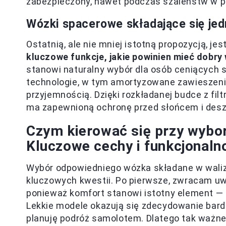
zabezpieczony, nawet podczas szaleństw w p
Wózki spacerowe składające się je
Ostatnią, ale nie mniej istotną propozycją, jes
kluczowe funkcje, jakie powinien mieć dobr
stanowi naturalny wybór dla osób ceniących
technologie, w tym amortyzowane zawieszenie,
przyjemnością. Dzięki rozkładanej budce z fil
ma zapewnioną ochronę przed słońcem i desz
Czym kierować się przy wybo
Kluczowe cechy i funkcjonaln
Wybór odpowiedniego wózka składane w walizk
kluczowych kwestii. Po pierwsze, zwracam u
ponieważ komfort stanowi istotny element — ni
Lekkie modele okazują się zdecydowanie bardz
planuję podróż samolotem. Dlatego tak ważne