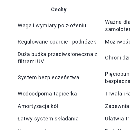
Cechy
Ważne dla
Waga i wymiary po złożeniu
samolote
Regulowane oparcie i podnóżek
Możliwość
Duża budka przeciwsłoneczna z
Chroni dz
filtrami UV
Pięciopun
System bezpieczeństwa
bezpiecz
Wodoodporna tapicerka
Trwała i 
Amortyzacja kół
Zapewnia 
Łatwy system składania
Ułatwia t