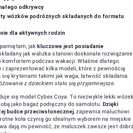
 małego odkrywcy
lety wózków podróżnych składanych do formatu
nie dla aktywnych rodzin
 pamiętam, jak
kluczowe jest posiadanie
składany jak walizka stanowi doskonałe rozwiązanie
ię komfortem podczas wakacji. Właśnie dlatego
i zaprezentować kilka modeli, które z pewnością
się kryteriami takimi jak waga, łatwość składania
óżowanie z dzieckiem stało się przyjemniejsze.
uje się model Cybex Coya. To niezwykle lekki wózek
 sobą jako bagaż podręczny do samolotu.
Dzięki
ej budce przeciwsłonecznej
, zapewnia maluchowi
wrotne koła czynią go idealnym wyborem na miejskie
twa dają mi pewność, że maluszek zawsze jest dobr