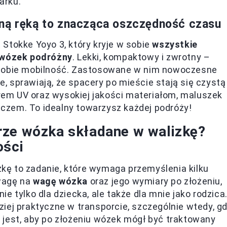
arku.
dną ręką to znacząca oszczędność czasu
t Stokke Yoyo 3, który kryje w sobie
wszystkie
y wózek podróżny
. Lekki, kompaktowy i zwrotny –
 sobie mobilność. Zastosowane w nim nowoczesne
 sprawiają, że spacery po mieście stają się czystą
trem UV oraz wysokiej jakości materiałom, maluszek
czem. To idealny towarzysz każdej podróży!
rze wózka składane w walizkę?
ości
ę to zadanie, które wymaga przemyślenia kilku
wagę na
wagę wózka
oraz jego wymiary po złożeniu,
e tylko dla dziecka, ale także dla mnie jako rodzica
iej praktyczne w transporcie, szczególnie wtedy, g
 jest, aby po złożeniu wózek mógł być traktowany