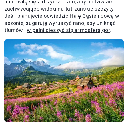
na chwilę się zatrzymać tam, aby podziwiać
zachwycające widoki na tatrzańskie szczyty.
Jeśli planujecie odwiedzić Halę Gąsienicową w
sezonie, sugeruję wyruszyć rano, aby uniknąć
tłumów i
w pełni cieszyć się atmosferą gór
.