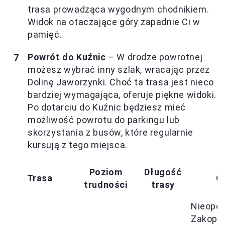
trasa prowadząca wygodnym chodnikiem.
Widok na otaczające góry zapadnie Ci w
pamięć.
Powrót do Kuźnic
– W drodze powrotnej
możesz wybrać inny szlak, wracając przez
Dolinę Jaworzynki. Choć ta trasa jest nieco
bardziej wymagająca, oferuje piękne widoki.
Po dotarciu do Kuźnic będziesz mieć
możliwość powrotu do parkingu lub
skorzystania z busów, które regularnie
kursują z tego miejsca.
Poziom
Długość
Trasa
O
trudności
trasy
Nieopod
Zakopa