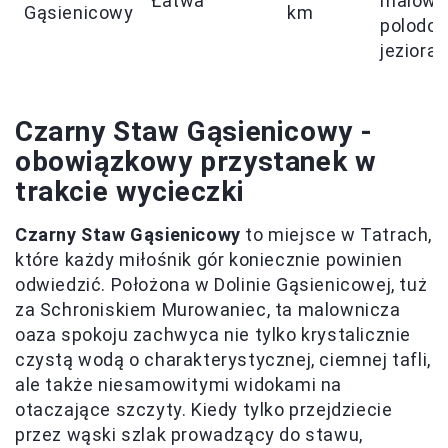
Łatwa
malown
Gąsienicowy
km
polodo
jeziora.
Czarny Staw Gąsienicowy -
obowiązkowy przystanek w
trakcie wycieczki
Czarny Staw Gąsienicowy
to miejsce w Tatrach,
które każdy miłośnik gór koniecznie powinien
odwiedzić. Położona w Dolinie Gąsienicowej, tuż
za Schroniskiem Murowaniec, ta malownicza
oaza spokoju zachwyca nie tylko krystalicznie
czystą wodą o charakterystycznej, ciemnej tafli,
ale także niesamowitymi widokami na
otaczające szczyty. Kiedy tylko przejdziecie
przez wąski szlak prowadzący do stawu,