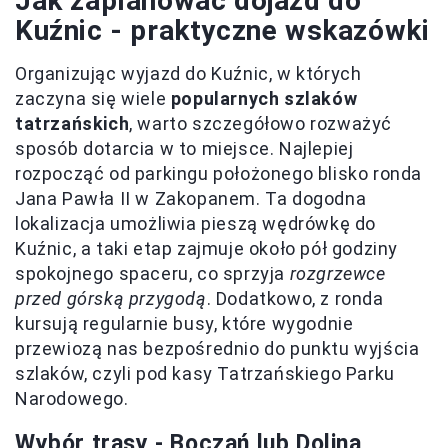
Jak zaplanować dojazd do
Kuźnic - praktyczne wskazówki
Organizując wyjazd do Kuźnic, w których
zaczyna się wiele
popularnych szlaków
tatrzańskich
, warto szczegółowo rozważyć
sposób dotarcia w to miejsce. Najlepiej
rozpocząć od parkingu położonego blisko ronda
Jana Pawła II w Zakopanem. Ta dogodna
lokalizacja umożliwia pieszą wędrówkę do
Kuźnic, a taki etap zajmuje około pół godziny
spokojnego spaceru, co sprzyja
rozgrzewce
przed górską przygodą
. Dodatkowo, z ronda
kursują regularnie busy, które wygodnie
przewiozą nas bezpośrednio do punktu wyjścia
szlaków, czyli pod kasy Tatrzańskiego Parku
Narodowego.
Wybór trasy - Boczań lub Dolina