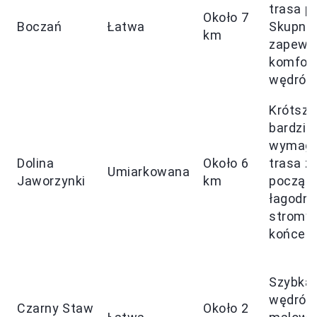
trasa p
Około 7
Boczań
Łatwa
Skupnió
km
zapewn
komfor
wędrów
Krótsza,
bardziej
wymaga
Dolina
Około 6
trasa z
Umiarkowana
Jaworzynki
km
począt
łagodny
stromy
końcem
Szybka
wędrów
Czarny Staw
Około 2