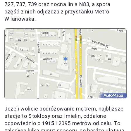
727, 737, 739 oraz nocna linia N83, a spora
część z nich odjeżdża z przystanku Metro
Wilanowska.
Jeżeli wolicie podróżowanie metrem, najbliższe
stacje to Stokłosy oraz Imielin, oddalone
odpowiednio o
1915
i 2095 metrów od celu. To
zaledwie kilka minut spaceru, co bardzo ułatwia