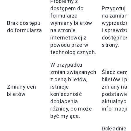
Problemy z
dostępem do
Przygotuj s
formularza
na zamiany
Brak dostępu
wymiany biletów
wyprzedze
do formularza
na stronie
i sprawdzaj
internetowej z
dostępnoś
powodu przerw
strony.
technologicznych.
W przypadku
zmian związanych
Śledź ceny
z ceną biletów,
biletów i pl
Zmiany cen
istnieje
zmiany na
biletów
konieczność
podstawie
dopłacenia
aktualnych
różnicy, co może
informacji.
być mylące.
Dokładnie