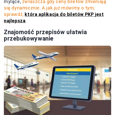
mylące,
zwłaszcza gdy ceny biletów zmieniają
się dynamicznie. A jak już mówimy o tym,
sprawdź,
która aplikacja do biletów PKP jest
najlepsza
.
Znajomość przepisów ułatwia
przebukowywanie