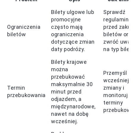
Bilety ulgowe lub
Sprawdź
promocyjne
regulamin
Ograniczenia
często mają
przed zak
biletów
ograniczenia
biletów ora
dotyczące zmian
zwróć uwa
daty podróży.
na typ bilet
Bilety krajowe
można
Przemyśl
przebukować
wcześniejs
maksymalnie 30
Termin
zmiany i
minut przed
przebukowania
monitoruj
odjazdem, a
terminy
międzynarodowe,
przebukowa
nawet na dobę
wcześniej.