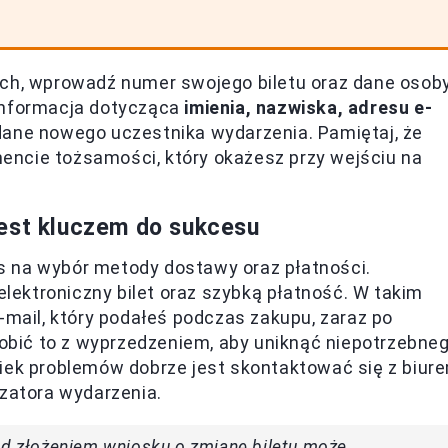
ych, wprowadź numer swojego biletu oraz dane osoby
 informacja dotycząca
imienia, nazwiska, adresu e-
dane nowego uczestnika wydarzenia. Pamiętaj, że
ncie tożsamości, który okażesz przy wejściu na
jest kluczem do sukcesu
s na wybór metody dostawy oraz płatności.
 elektroniczny bilet oraz szybką płatność. W takim
-mail, który podałeś podczas zakupu, zaraz po
zrobić to z wyprzedzeniem, aby uniknąć niepotrzebne
wiek problemów dobrze jest skontaktować się z biur
izatora wydarzenia.
zed złożeniem wniosku o zmianę biletu może