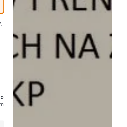
,
go
em