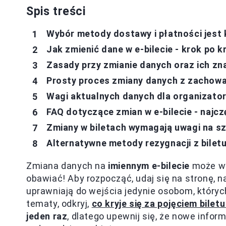
Spis treści
Wybór metody dostawy i płatności jest
Jak zmienić dane w e-bilecie - krok po k
Zasady przy zmianie danych oraz ich zn
Prosty proces zmiany danych z zachow
Wagi aktualnych danych dla organizato
FAQ dotyczące zmian w e-bilecie - najc
Zmiany w biletach wymagają uwagi na s
Alternatywne metody rezygnacji z bilet
Zmiana danych na
imiennym e-bilecie
może wy
obawiać! Aby rozpocząć, udaj się na stronę, na
uprawniają do wejścia jedynie osobom, których 
tematy, odkryj,
co kryje się za pojęciem bilet
jeden raz
, dlatego upewnij się, że nowe info