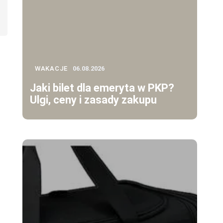
WAKACJE
06.08.2026
Jaki bilet dla emeryta w PKP?
Ulgi, ceny i zasady zakupu