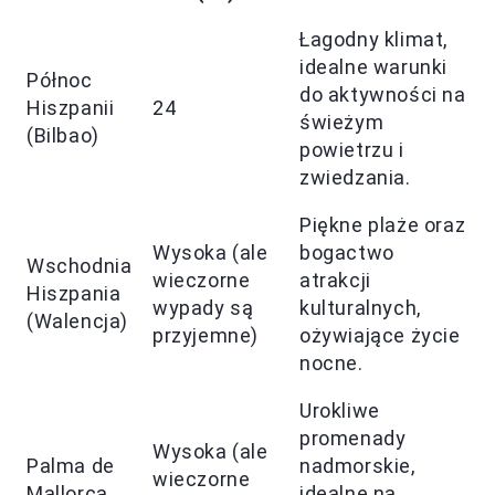
Łagodny klimat,
idealne warunki
Północ
do aktywności na
Hiszpanii
24
świeżym
(Bilbao)
powietrzu i
zwiedzania.
Piękne plaże oraz
Wysoka (ale
bogactwo
Wschodnia
wieczorne
atrakcji
Hiszpania
wypady są
kulturalnych,
(Walencja)
przyjemne)
ożywiające życie
nocne.
Urokliwe
promenady
Wysoka (ale
Palma de
nadmorskie,
wieczorne
Mallorca
idealne na