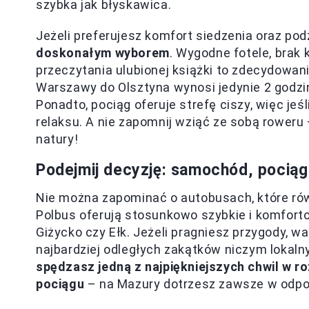
szybka jak błyskawica.
Jeżeli preferujesz komfort siedzenia oraz po
doskonałym wyborem
. Wygodne fotele, brak 
przeczytania ulubionej książki to zdecydowanie
Warszawy do Olsztyna wynosi jedynie 2 godzin
Ponadto, pociąg oferuje strefę ciszy, więc jeś
relaksu. A nie zapomnij wziąć ze sobą roweru 
natury!
Podejmij decyzję: samochód, pociąg
Nie można zapominać o autobusach, które równ
Polbus oferują stosunkowo szybkie i komfort
Giżycko czy Ełk. Jeżeli pragniesz przygody, w
najbardziej odległych zakątków niczym lokal
spędzasz jedną z najpiękniejszych chwil w 
pociągu
– na Mazury dotrzesz zawsze w odpo