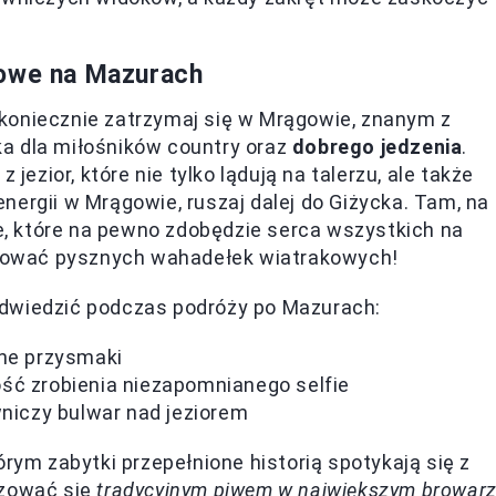
iowe na Mazurach
koniecznie zatrzymaj się w Mrągowie, znanym z
a dla miłośników country oraz
dobrego jedzenia
.
jezior, które nie tylko lądują na talerzu, ale także
nergii w Mrągowie, ruszaj dalej do Giżycka. Tam, na
, które na pewno zdobędzie serca wszystkich na
róbować pysznych wahadełek wiatrakowych!
o odwiedzić podczas podróży po Mazurach:
lne przysmaki
ść zrobienia niezapomnianego selfie
wniczy bulwar nad jeziorem
órym zabytki przepełnione historią spotykają się z
zować się
tradycyjnym piwem w największym browar