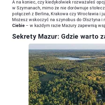
A na koniec, czy kiedykolwiek rozważałeś opc
w Szymanach, mimo że nie dorównuje stołecznem
połączeń z Berlina, Krakowa czy Wrocławia i 
Możesz wskoczyć na szynobus do Olsztyna i 
Ciebie
– w każdym razie Mazury zapewnią wsp
Sekrety Mazur: Gdzie warto z