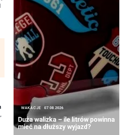
d
h
WAKACJE
07.08.2026
,
Duża walizka – ile litrów powinna
mieć na dłuższy wyjazd?