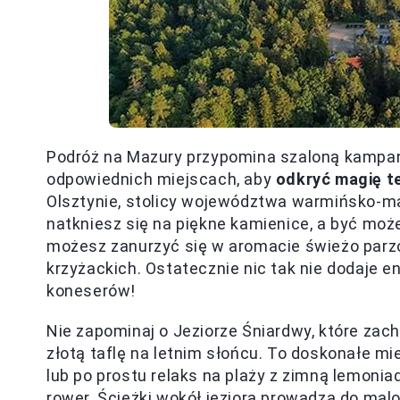
Podróż na Mazury przypomina szaloną kampan
odpowiednich miejscach, aby
odkryć magię t
Olsztynie, stolicy województwa warmińsko-ma
natkniesz się na piękne kamienice, a być mo
możesz zanurzyć się w aromacie świeżo parz
krzyżackich. Ostatecznie nic tak nie dodaje en
koneserów!
Nie zapominaj o Jeziorze Śniardwy, które zac
złotą taflę na letnim słońcu. To doskonałe m
lub po prostu relaks na plaży z zimną lemoniad
rower. Ścieżki wokół jeziora prowadzą do ma