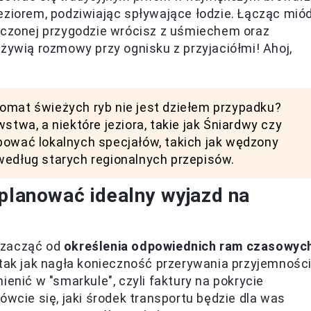
ziorem, podziwiając spływające łodzie. Łącząc mió
ończonej przygodzie wrócisz z uśmiechem oraz
żywią rozmowy przy ognisku z przyjaciółmi! Ahoj,
omat świeżych ryb nie jest dziełem przypadku?
stwa, a niektóre jeziora, takie jak Śniardwy czy
bować lokalnych specjałów, takich jak wędzony
według starych regionalnych przepisów.
aplanować idealny wyjazd na
 zacząć od
określenia odpowiednich ram czasowyc
u tak jak nagła konieczność przerywania przyjemności
ienić w "smarkule", czyli faktury na pokrycie
ówcie się, jaki środek transportu będzie dla was