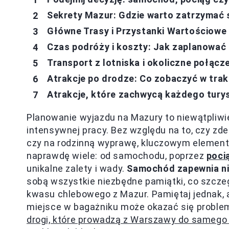
Sekrety Mazur: Gdzie warto zatrzymać 
Główne Trasy i Przystanki Wartościowe
Czas podróży i koszty: Jak zaplanować 
Transport z lotniska i okoliczne połącz
Atrakcje po drodze: Co zobaczyć w tra
Atrakcje, które zachwycą każdego tury
Planowanie wyjazdu na Mazury to niewątpliwi
intensywnej pracy. Bez względu na to, czy zd
czy na rodzinną wyprawę, kluczowym elemente
naprawdę wiele: od samochodu, poprzez
poci
unikalne zalety i wady.
Samochód zapewnia n
sobą wszystkie niezbędne pamiątki, co szczegó
kwasu chlebowego z Mazur. Pamiętaj jednak, a
miejsce w bagażniku może okazać się probl
drogi, które prowadzą z Warszawy do samego