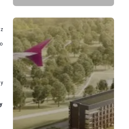
 z
do
zy
y