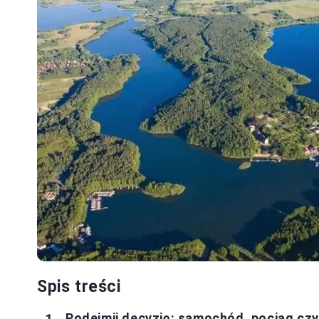
Spis treści
Podejmij decyzję: samochód, pociąg cz