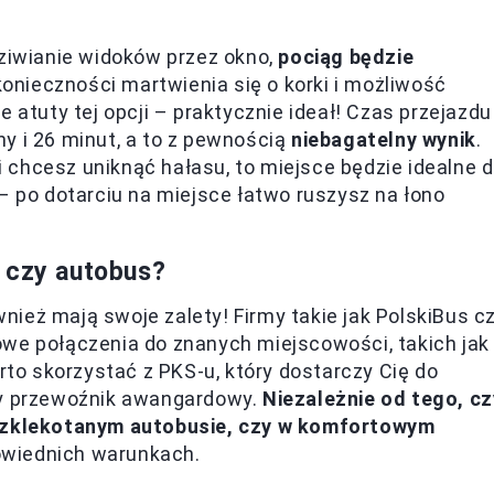
dziwianie widoków przez okno,
pociąg będzie
konieczności martwienia się o korki i możliwość
 atuty tej opcji – praktycznie ideał! Czas przejazdu
y i 26 minut, a to z pewnością
niebagatelny wynik
.
li chcesz uniknąć hałasu, to miejsce będzie idealne 
– po dotarciu na miejsce łatwo ruszysz na łono
 czy autobus?
ież mają swoje zalety! Firmy takie jak PolskiBus c
owe połączenia do znanych miejscowości, takich jak
arto skorzystać z PKS-u, który dostarczy Cię do
ny przewoźnik awangardowy.
Niezależnie od tego, cz
rozklekotanym autobusie, czy w komfortowym
wiednich warunkach.