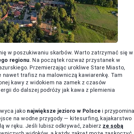
ię w poszukiwaniu skarbów. Warto zatrzymać się w
ego regionu
. Na początek rozważ przystanek w
zurskiego. Przemierzając urokliwe Stare Miasto,
że nawet trafisz na malowniczą kawiarenkę. Tam
onej kawy z widokiem na zamek z czasów
ergii do dalszej podróży jak kawa z plemienia
hwyca jako
największe jezioro w Polsce
i przypomin
iejsce na wodne przygody — kitesurfing, kajakarstwo
ą w ręku. Jeśli lubisz odkrywać, zabierz
ze sobą
lowniczych widoków, a każdy zakręt może zaskoczyć