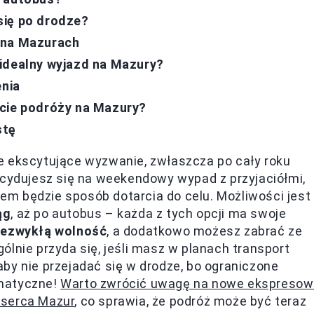
się po drodze?
 na Mazurach
idealny wyjazd na Mazury?
enia
kcie podróży na Mazury?
stę
e ekscytujące wyzwanie, zwłaszcza po cały roku
ecydujesz się na weekendowy wypad z przyjaciółmi,
m będzie sposób dotarcia do celu. Możliwości jest
ąg
, aż po autobus – każda z tych opcji ma swoje
iezwykłą wolność
, a dodatkowo możesz zabrać ze
lnie przyda się, jeśli masz w planach transport
by nie przejadać się w drodze, bo ograniczone
ematyczne!
Warto zwrócić uwagę na nowe ekspreso
 serca Mazur
, co sprawia, że podróż może być teraz