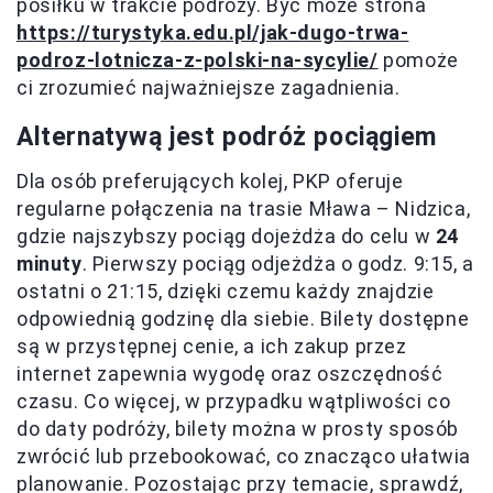
posiłku w trakcie podróży. Być może strona
https://turystyka.edu.pl/jak-dugo-trwa-
podroz-lotnicza-z-polski-na-sycylie/
pomoże
ci zrozumieć najważniejsze zagadnienia.
Alternatywą jest podróż pociągiem
Dla osób preferujących kolej, PKP oferuje
regularne połączenia na trasie Mława – Nidzica,
gdzie najszybszy pociąg dojeżdża do celu w
24
minuty
. Pierwszy pociąg odjeżdża o godz. 9:15, a
ostatni o 21:15, dzięki czemu każdy znajdzie
odpowiednią godzinę dla siebie. Bilety dostępne
są w przystępnej cenie, a ich zakup przez
internet zapewnia wygodę oraz oszczędność
czasu. Co więcej, w przypadku wątpliwości co
do daty podróży, bilety można w prosty sposób
zwrócić lub przebookować, co znacząco ułatwia
planowanie. Pozostając przy temacie, sprawdź,