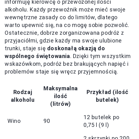
informuję kierowcę o przewożonej ilości
alkoholu. Każdy przewoźnik może mieć swoje
wewnętrzne zasady co do limitów, dlatego
warto upewnić się, na co mogę sobie pozwolić.
Ostatecznie, dobrze zorganizowana podróż z
przyjaciółmi, gdzie każdy ma swoje ulubione
trunki, staje się
doskonałą okazją do
wspólnego świętowania
. Dzięki tym wszystkim
wskazówkom, podróż bez brakujących napięć i
problemów staje się wręcz przyjemnością.
Maksymalna
Rodzaj
Przykład (ilość
ilość
alkoholu
butelek)
(litrów)
12 butelek po
Wino
90
0,75 l (9 l)
2 skrzynki po 200