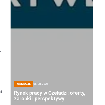
y
e
WAKACJE
05.08.2026
i
Rynek pracy w Czeladzi: oferty,
zarobki i perspektywy