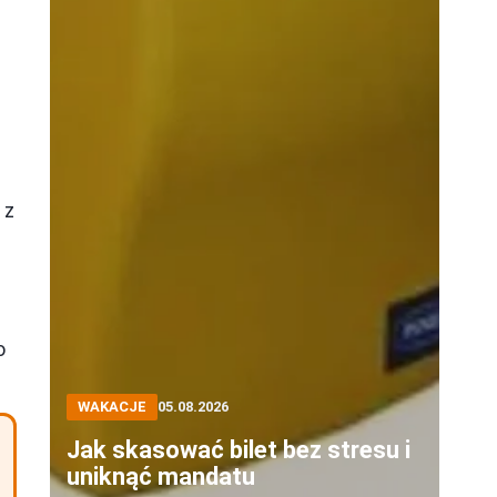
 z
o
WAKACJE
05.08.2026
Jak skasować bilet bez stresu i
uniknąć mandatu