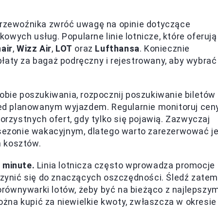
rzewoźnika zwróć uwagę na opinie dotyczące
wych usług. Popularne linie lotnicze, które oferują
air
,
Wizz Air
,
LOT
oraz
Lufthansa
. Koniecznie
łaty za bagaż podręczny i rejestrowany, aby wybrać
obie poszukiwania, rozpocznij poszukiwanie biletów
rzed planowanym wyjazdem. Regularnie monitoruj cen
orzystnych ofert, gdy tylko się pojawią. Zazwyczaj
 sezonie wakacyjnym, dlatego warto zarezerwować j
 kosztów.
 minute.
Linia lotnicza często wprowadza promocje
yczynić się do znaczących oszczędności. Śledź zatem
porównywarki lotów, żeby być na bieżąco z najlepszym
można kupić za niewielkie kwoty, zwłaszcza w okresie