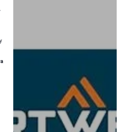
y
y
wa