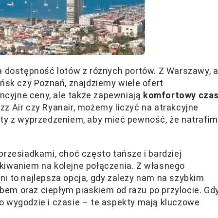
a dostępność lotów z różnych portów. Z Warszawy, 
ańsk czy Poznań, znajdziemy wiele ofert
encyjne ceny, ale także zapewniają
komfortowy cza
 Wizz Air czy Ryanair, możemy liczyć na atrakcyjne
ety z wyprzedzeniem, aby mieć pewność, że natrafi
przesiadkami, choć często tańsze i bardziej
kiwaniem na kolejne połączenia. Z własnego
i to najlepsza opcja, gdy zależy nam na szybkim
iebem oraz ciepłym piaskiem od razu po przylocie. Gd
o wygodzie i czasie – te aspekty mają kluczowe