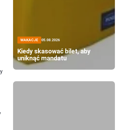
WAKACJE
05.08.2026
a
Kiedy skasować bilet, aby
s
uniknąć mandatu
my
y