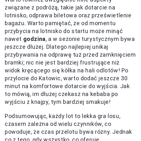
związane z podróżą, takie jak dotarcie na
lotnisko, odprawa biletowa oraz prześwietlenie
bagażu. Warto pamiętać, że od momentu
przybycia na lotnisko do startu może minąć
nawet
godzina
, a w sezonie turystycznym bywa
jeszcze dłużej. Dlatego najlepiej unikaj
przybywania na odprawę tuż przed zamknięciem
bramki; nic nie jest bardziej frustrujące niż
widok kręcącego się kółka na hali odlotów! Po
przylocie do Katowic, warto dodać jeszcze 30
minut na komfortowe dotarcie do wyjścia. Jak
to mówią, im dłużej czekasz na kebaba po
wyjściu z knajpy, tym bardziej smakuje!
Podsumowując, każdy lot to lekka gra losu,
czasem zależna od wielu czynników, co
powoduje, że czas przelotu bywa różny. Jednak
co z tego, gdy wszystko, co oferuje