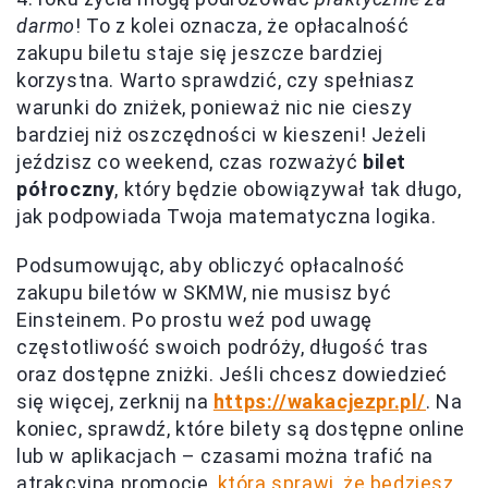
darmo
! To z kolei oznacza, że opłacalność
zakupu biletu staje się jeszcze bardziej
korzystna. Warto sprawdzić, czy spełniasz
warunki do zniżek, ponieważ nic nie cieszy
bardziej niż oszczędności w kieszeni! Jeżeli
jeździsz co weekend, czas rozważyć
bilet
półroczny
, który będzie obowiązywał tak długo,
jak podpowiada Twoja matematyczna logika.
Podsumowując, aby obliczyć opłacalność
zakupu biletów w SKMW, nie musisz być
Einsteinem. Po prostu weź pod uwagę
częstotliwość swoich podróży, długość tras
oraz dostępne zniżki. Jeśli chcesz dowiedzieć
się więcej, zerknij na
https://wakacjezpr.pl/
. Na
koniec, sprawdź, które bilety są dostępne online
lub w aplikacjach – czasami można trafić na
atrakcyjną promocję,
która sprawi, że będziesz