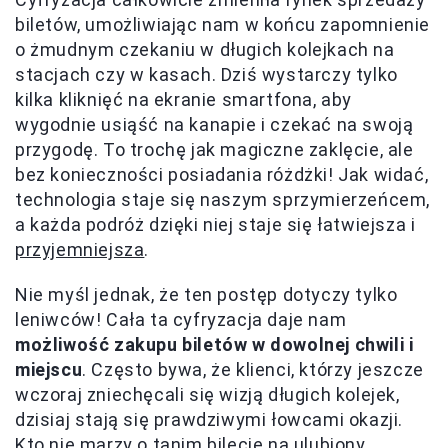
biletów, umożliwiając nam w końcu zapomnienie
o żmudnym czekaniu w długich kolejkach na
stacjach czy w kasach. Dziś wystarczy tylko
kilka kliknięć na ekranie smartfona, aby
wygodnie usiąść na kanapie i czekać na swoją
przygodę. To trochę jak magiczne zaklęcie, ale
bez konieczności posiadania różdżki! Jak widać,
technologia staje się naszym sprzymierzeńcem,
a każda podróż dzięki niej staje się łatwiejsza i
przyjemniejsza
.
Nie myśl jednak, że ten postęp dotyczy tylko
leniwców! Cała ta cyfryzacja daje nam
możliwość zakupu biletów w dowolnej chwili i
miejscu
. Często bywa, że klienci, którzy jeszcze
wczoraj zniechęcali się wizją długich kolejek,
dzisiaj stają się prawdziwymi łowcami okazji.
Kto nie marzy o tanim bilecie na ulubiony