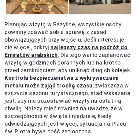
Planując wizytę w Bazylice, wszystkie osoby
powinny zdawać sobie sprawę z zasad
obowiązujących przy wejściu. Jeśli interesuje
cię więcej, odkryj
najlepszy czas na podróż do
Emiratów arabskich
. Dlatego warto zaplanować
wizytę w godzinach porannych lub na krótko
przed zamknięciem, aby uniknąć długich kolejek.
Kontrola bezpieczeństwa z wykrywaczami
metalu może zająć trochę czasu
, zwłaszcza w
szczycie sezonu turystycznego, stąd wskazane
jest, aby nie pozostawiać wizyty na ostatnią
chwilę. Należy mieć również na uwadze, że w
szczególności w święta i niedziele, kiedy
odwiedzających jest więcej, sytuacja na Placu
św. Piotra bywa dość zatłoczona.