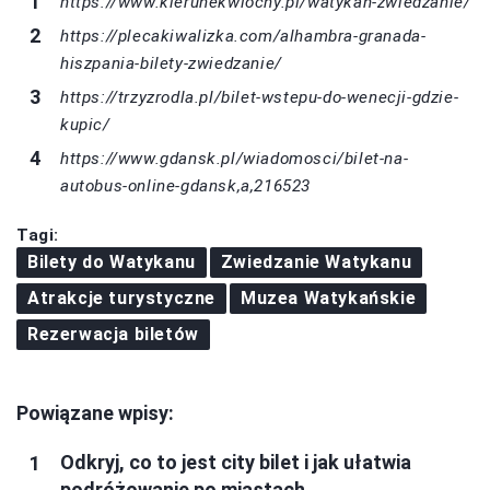
https://www.kierunekwlochy.pl/watykan-zwiedzanie/
https://plecakiwalizka.com/alhambra-granada-
hiszpania-bilety-zwiedzanie/
https://trzyzrodla.pl/bilet-wstepu-do-wenecji-gdzie-
kupic/
https://www.gdansk.pl/wiadomosci/bilet-na-
autobus-online-gdansk,a,216523
Tagi:
Bilety do Watykanu
Zwiedzanie Watykanu
Atrakcje turystyczne
Muzea Watykańskie
Rezerwacja biletów
Powiązane wpisy:
Odkryj, co to jest city bilet i jak ułatwia
podróżowanie po miastach