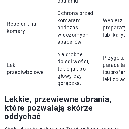
opalaniu.
Ochrona przed
komarami
Wybierz
Repelent na
podczas
preparaty
komary
wieczornych
lub ikaryd
spacerów.
Na drobne
Przygotuj
dolegliwości,
Leki
paracetam
takie jak ból
przeciwbólowe
ibuprofen 
głowy czy
leki żołąd
gorączka.
Lekkie, przewiewne ubrania,
które pozwalają skórze
oddychać
Kiedy planuję wakacje w Turcji w lipcu, zawsze