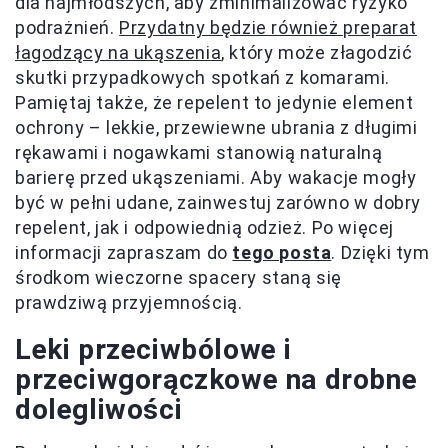
dla najmłodszych, aby zminimalizować ryzyko
podrażnień.
Przydatny będzie również preparat
łagodzący na ukąszenia
, który może złagodzić
skutki przypadkowych spotkań z komarami.
Pamiętaj także, że repelent to jedynie element
ochrony – lekkie, przewiewne ubrania z długimi
rękawami i nogawkami stanowią naturalną
barierę przed ukąszeniami. Aby wakacje mogły
być w pełni udane, zainwestuj zarówno w dobry
repelent, jak i odpowiednią odzież. Po więcej
informacji zapraszam do
tego posta
. Dzięki tym
środkom wieczorne spacery staną się
prawdziwą przyjemnością.
Leki przeciwbólowe i
przeciwgorączkowe na drobne
dolegliwości