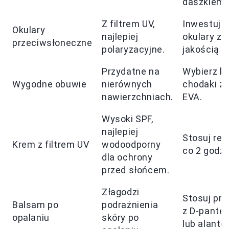
daszkiem.
Z filtrem UV,
Inwestuj 
Okulary
najlepiej
okulary z 
przeciwsłoneczne
polaryzacyjne.
jakością o
Przydatne na
Wybierz kl
Wygodne obuwie
nierównych
chodaki z 
nawierzchniach.
EVA.
Wysoki SPF,
najlepiej
Stosuj reg
Krem z filtrem UV
wodoodporny
co 2 godzi
dla ochrony
przed słońcem.
Złagodzi
Stosuj pre
Balsam po
podrażnienia
z D-pante
opalaniu
skóry po
lub alantoi