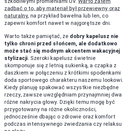
szkodliwymi promieniami UV.
Warto zatem
zadbać o to, aby materiał był przewiewny oraz
naturalny
, na przykład bawełna lub len, co
zapewni komfort nawet w najgorętsze dni.
Warto także pamiętać, że
dobry kapelusz nie
tylko chroni przed słońcem, ale dodatkowo
może stać się modnym akcentem wakacyjnej
stylizacji
. Szeroki kapelusz świetnie
skomponuje się z letnią sukienką, a czapka z
daszkiem w połączeniu z krótkimi spodenkami
doda sportowego charakteru naszemu lookowi.
Kiedy planuję spakować wszystkie niezbędne
rzeczy, zawsze uwzględniam przynajmniej dwa
różne nakrycia głowy. Dzięki temu mogę być
przygotowany na różne okoliczności,
jednocześnie dbając o zdrowie oraz komfort
podczas intensywnego zwiedzania czy relaksu