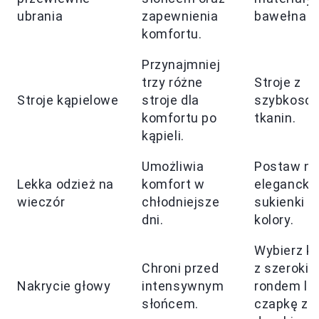
ubrania
zapewnienia
bawełna i 
komfortu.
Przynajmniej
trzy różne
Stroje z
Stroje kąpielowe
stroje dla
szybkosc
komfortu po
tkanin.
kąpieli.
Umożliwia
Postaw n
Lekka odzież na
komfort w
elegancki
wieczór
chłodniejsze
sukienki i 
dni.
kolory.
Wybierz k
Chroni przed
z szeroki
Nakrycie głowy
intensywnym
rondem lu
słońcem.
czapkę z