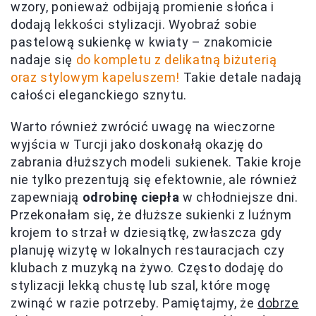
wzory, ponieważ odbijają promienie słońca i
dodają lekkości stylizacji. Wyobraź sobie
pastelową sukienkę w kwiaty – znakomicie
nadaje się
do kompletu z delikatną biżuterią
oraz stylowym kapeluszem!
Takie detale nadają
całości eleganckiego sznytu.
Warto również zwrócić uwagę na wieczorne
wyjścia w Turcji jako doskonałą okazję do
zabrania dłuższych modeli sukienek. Takie kroje
nie tylko prezentują się efektownie, ale również
zapewniają
odrobinę ciepła
w chłodniejsze dni.
Przekonałam się, że dłuższe sukienki z luźnym
krojem to strzał w dziesiątkę, zwłaszcza gdy
planuję wizytę w lokalnych restauracjach czy
klubach z muzyką na żywo. Często dodaję do
stylizacji lekką chustę lub szal, które mogę
zwinąć w razie potrzeby. Pamiętajmy, że
dobrze