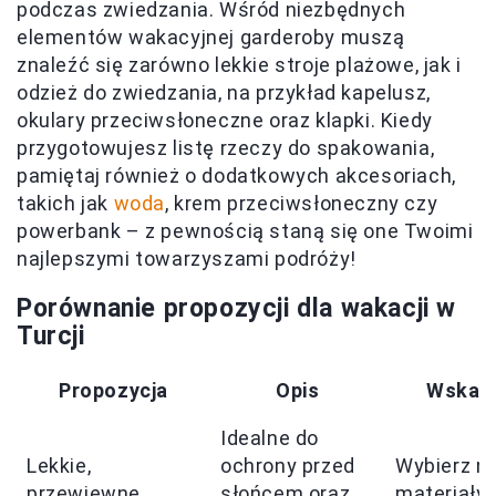
podczas zwiedzania. Wśród niezbędnych
elementów wakacyjnej garderoby muszą
znaleźć się zarówno lekkie stroje plażowe, jak i
odzież do zwiedzania, na przykład kapelusz,
okulary przeciwsłoneczne oraz klapki. Kiedy
przygotowujesz listę rzeczy do spakowania,
pamiętaj również o dodatkowych akcesoriach,
takich jak
woda
, krem przeciwsłoneczny czy
powerbank – z pewnością staną się one Twoimi
najlepszymi towarzyszami podróży!
Porównanie propozycji dla wakacji w
Turcji
Propozycja
Opis
Wskaz
Idealne do
Lekkie,
ochrony przed
Wybierz n
przewiewne
słońcem oraz
materiały 