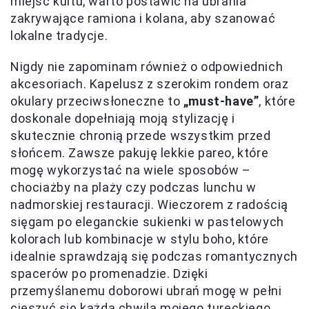
miejsc kultu, warto postawić na ubrania
zakrywające ramiona i kolana, aby szanować
lokalne tradycje.
Nigdy nie zapominam również o odpowiednich
akcesoriach. Kapelusz z szerokim rondem oraz
okulary przeciwsłoneczne to
„must-have”
, które
doskonale dopełniają moją stylizację i
skutecznie chronią przede wszystkim przed
słońcem. Zawsze pakuję lekkie pareo, które
mogę wykorzystać na wiele sposobów –
chociażby na plaży czy podczas lunchu w
nadmorskiej restauracji. Wieczorem z radością
sięgam po eleganckie sukienki w pastelowych
kolorach lub kombinacje w stylu boho, które
idealnie sprawdzają się podczas romantycznych
spacerów po promenadzie. Dzięki
przemyślanemu doborowi ubrań mogę w pełni
cieszyć się każdą chwilą mojego
tureckiego