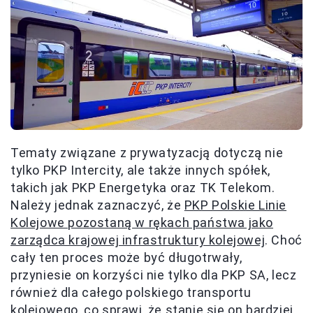
Tematy związane z prywatyzacją dotyczą nie
tylko PKP Intercity, ale także innych spółek,
takich jak PKP Energetyka oraz TK Telekom.
Należy jednak zaznaczyć, że
PKP Polskie Linie
Kolejowe pozostaną w rękach państwa jako
zarządca krajowej infrastruktury kolejowej
. Choć
cały ten proces może być długotrwały,
przyniesie on korzyści nie tylko dla PKP SA, lecz
również dla całego polskiego transportu
kolejowego, co sprawi, że stanie się on bardziej