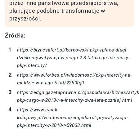
przez inne państwowe przedsiębiorstwa,
planujące podobne transformacje w
przyszłości.
Źródła:
https://biznesalert.pl/karnowski-pkp-splaca-dlugi-
dzieki-prywatyzacji-w-ciagu-2-3-lat-na-gielde-ruszy-
pkp-intercity/
https://www.forbes.pl/wiadomosci/pkp-intercity-na-
gieldzie-w-ciagu-5-lat/22h0fq0
https://edgp.gazetaprawna.pl/gospodarka/biznes/arty
pkp-cargo-w-2013-r-a-intercity-dwa-lata-pozniej.html
https://www.rynek-
kolejowy.pl/wiadomosci/engelhardt-prywatyzacja-
pkp-intercity-w-2010-r-59038.html