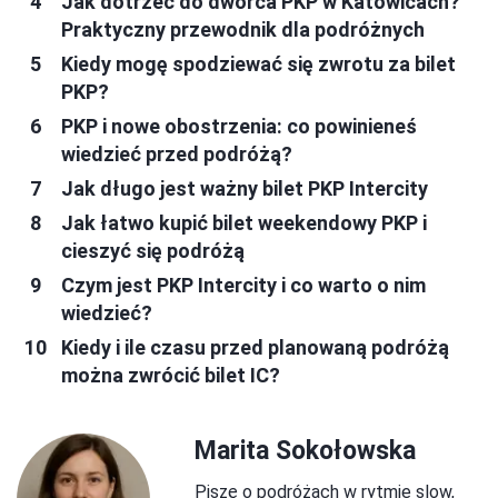
Jak dotrzeć do dworca PKP w Katowicach?
Praktyczny przewodnik dla podróżnych
Kiedy mogę spodziewać się zwrotu za bilet
PKP?
PKP i nowe obostrzenia: co powinieneś
wiedzieć przed podróżą?
Jak długo jest ważny bilet PKP Intercity
Jak łatwo kupić bilet weekendowy PKP i
cieszyć się podróżą
Czym jest PKP Intercity i co warto o nim
wiedzieć?
Kiedy i ile czasu przed planowaną podróżą
można zwrócić bilet IC?
Marita Sokołowska
Piszę o podróżach w rytmie slow,